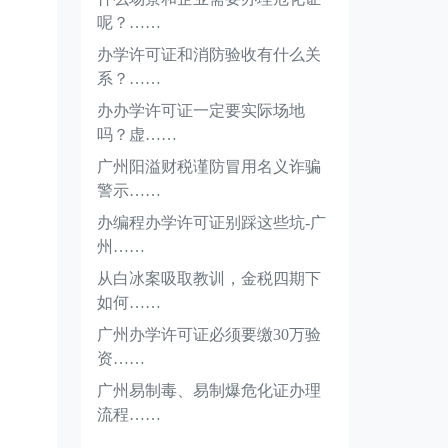
呢？……
办学许可证和消防验收有什么关
系？……
办办学许可证一定要实际场地
吗？虚……
广州阳溢财税谨防冒用名义诈骗
警示……
办编程办学许可证别踩这些坑-广
州……
从白冰案吸取教训，金税四期下
如何……
广州办学许可证必须要缴30万验
资……
广州易制毒、易制爆危化证办理
流程……