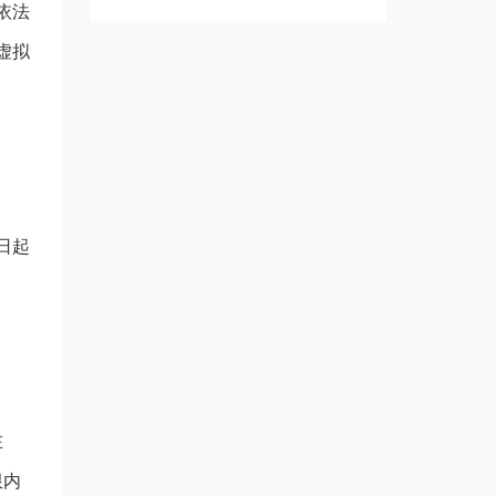
依法
虚拟
日起
在
限内