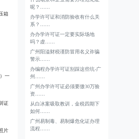
呢？……
压箱
办学许可证和消防验收有什么关
系？……
办办学许可证一定要实际场地
吗？虚……
广州阳溢财税谨防冒用名义诈骗
警示……
办编程办学许可证别踩这些坑-广
）一
州……
广州办学许可证必须要缴30万验
资……
训证
从白冰案吸取教训，金税四期下
如何……
广州易制毒、易制爆危化证办理
流程……
照片