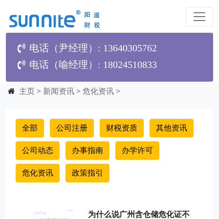
电话（尹经理）: 13640305762
电话（喻经理）: 18024510833
主页
>
新闻资讯
>
危化资讯
>
全部
公司注册
财税资质
其他资讯
公司动态
办事指南
办学许可
危化资讯
政策指引
为什么说广州含仓储危化证不