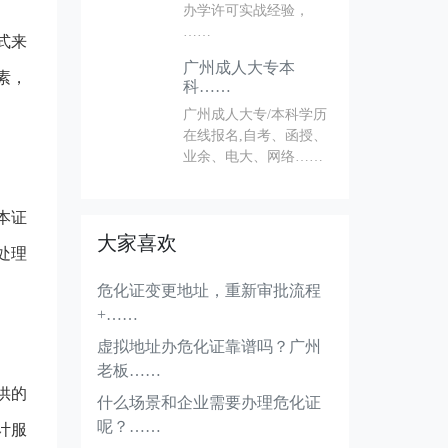
办学许可实战经验，
……
式来
广州成人大专本
素，
科……
广州成人大专/本科学历
在线报名,自考、函授、
业余、电大、网络……
本证
大家喜欢
处理
危化证变更地址，重新审批流程
+……
虚拟地址办危化证靠谱吗？广州
老板……
供的
什么场景和企业需要办理危化证
呢？……
计服