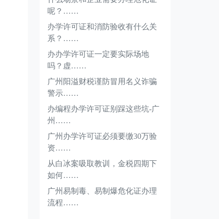
呢？……
办学许可证和消防验收有什么关
系？……
办办学许可证一定要实际场地
吗？虚……
广州阳溢财税谨防冒用名义诈骗
警示……
办编程办学许可证别踩这些坑-广
州……
广州办学许可证必须要缴30万验
资……
从白冰案吸取教训，金税四期下
如何……
广州易制毒、易制爆危化证办理
流程……